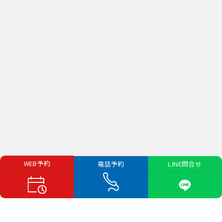
WEB予約
LINE問合せ
電話予約
店舗名
グッドスピードレンタカー
那覇空港豊見城店