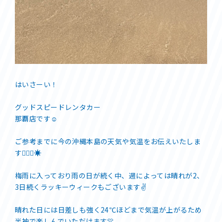
はいさーい！
グッドスピードレンタカー
那覇店です☺️
ご参考までに今の沖縄本島の天気や気温をお伝えいたしま
す💁🏻‍♀️☀️
梅雨に入っており雨の日が続く中、週によっては晴れが2、
3日続くラッキーウィークもございます✌️
晴れた日には日差しも強く24℃ほどまで気温が上がるため
半袖で楽しんでいただけます👚